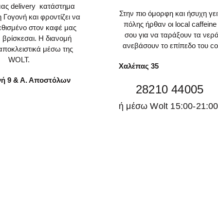
ας delivery κατάστημα
Στην πιο όμορφη και ήσυχη γει
η Γογονή και φροντίζει να
πόλης ήρθαν οι local caffeine
εθισμένο στον καφέ μας
σου για να ταράξουν τα νερά
ν βρίσκεσαι. H διανομή
ανεβάσουν το επίπεδο του co
 αποκλειστικά μέσω της
WOLT.
Χαλέπας 35
νή 9 & Α. Αποστόλων
28210 44005
ή μέσω Wolt 15:00-21:0