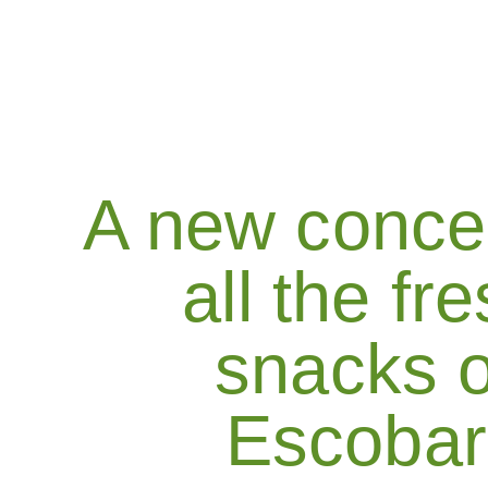
A new concep
all the fr
snacks o
Escobar