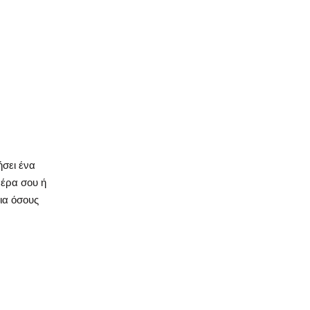
ήσει ένα
μέρα σου ή
για όσους