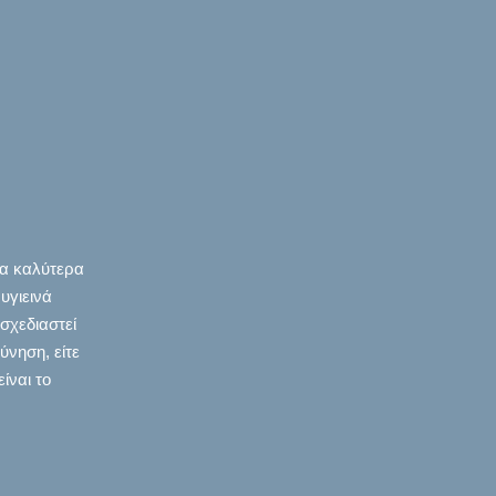
τα καλύτερα
υγιεινά
 σχεδιαστεί
ύνηση, είτε
ίναι το