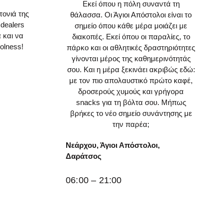
Εκεί όπου η πόλη συναντά τη
τονιά της
θάλασσα. Οι Άγιοι Απόστολοι είναι το
 dealers
σημείο όπου κάθε μέρα μοιάζει με
 και να
διακοπές. Εκεί όπου οι παραλίες, το
olness!
πάρκο και οι αθλητικές δραστηριότητες
γίνονται μέρος της καθημερινότητάς
σου. Και η μέρα ξεκινάει ακριβώς εδώ:
με τον πιο απολαυστικό πρώτο καφέ,
δροσερούς χυμούς και γρήγορα
snacks για τη βόλτα σου. Μήπως
0
βρήκες το νέο σημείο συνάντησης με
την παρέα;
Νεάρχου, Άγιοι Απόστολοι,
Δαράτσος
06:00 – 21:00