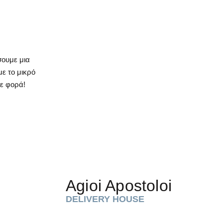
σουμε μια
με το μικρό
θε φορά!
Agioi Apostoloi
DELIVERY HOUSE