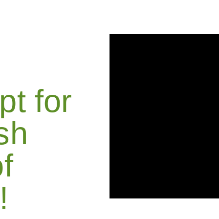
t for
esh
f
!