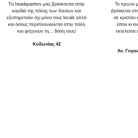
Tα headquarters μας βρίσκονται στην
To πρώτο μ
καρδιά της πόλης των Χανίων και
βρίσκεται στ
εξυπηρετούν όχι μόνο τους locals αλλά
σε κρατάει 
και όσους περιπλανιούνται στην πόλη
όπου κι α
και ψάχνουν τη… δόση τους!
εκτελείται
Κυδωνίας 42
Αν. Γογο