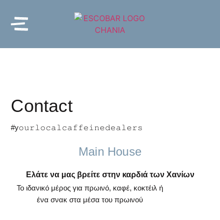
Contact
#y𝚘𝚞𝚛𝚕𝚘𝚌𝚊𝚕𝚌𝚊𝚏𝚏𝚎𝚒𝚗𝚎𝚍𝚎𝚊𝚕𝚎𝚛𝚜
Main House
Ελάτε να μας βρείτε στην καρδιά των Χανίων
Το ιδανικό μέρος για πρωινό, καφέ, κοκτέιλ ή
ένα σνακ στα μέσα του πρωινού