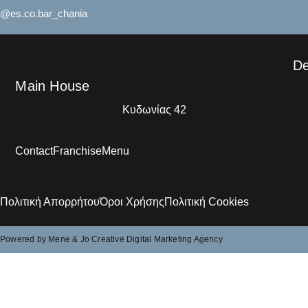
@es.co.bar_chania
De
Main House
Κυδωνίας 42
Contact
Franchise
Menu
Πολιτική Απορρήτου
Όροι Χρήσης
Πολιτική Cookies
Powered by Mene & Jo Creative Digital Marketing Agency